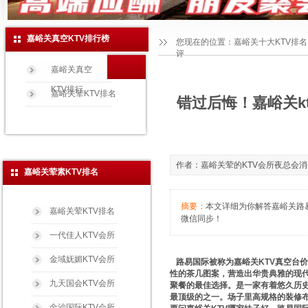
嘉峪关真空KTV排行榜
您现在的位置：
嘉峪关十大KTV排名
评
嘉峪关真空
KTV排行
嘉峪关荤KTV排名
错过后悔！嘉峪关k
作者：嘉峪关荤的KTV会所夜总会消费玩法
嘉峪关荤素KTV排名
摘要：
本文详细为你解答嘉峪关路易国
嘉峪关荤KTV排名
微信同步！
一代佳人KTV会所
金域妩媚KTV会所
路易国际被称为嘉峪关KTV真空台
性的茶几图案，营造出华贵典雅的现代
九天国会KTV会所
聚餐的最佳选择。是一家有着悠久历
最顶级的之一。场子里高规格的装修
金沙国际KTV会所