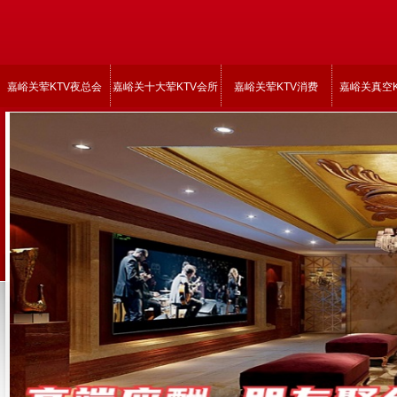
嘉峪关荤KTV夜总会
嘉峪关十大荤KTV会所
嘉峪关荤KTV消费
嘉峪关真空K