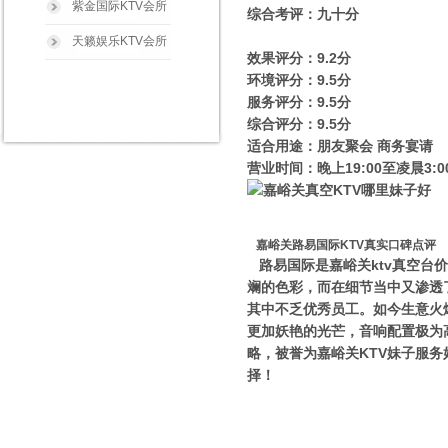
紫金国际KTV会所
综合考评：九十分
天籁娱乐KTV会所
效果评分：9.2分
环境评分：9.5分
服务评分：9.5分
综合评分：9.5分
适合用途：朋友聚会 商务宴请
营业时间：晚上19:00至凌晨3:0
嘉峪关路易国际KTV真实口碑点评
路易国际是嘉峪关ktv真空
斓的色彩，而在细节当中又渗透
其中不乏优秀员工。如今生意火
更加妖艳的光芒，音响配置极为
略，被誉为嘉峪关KTV妹子服务
择！