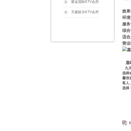
紫金国际KTV会所
效果
天籁娱乐KTV会所
环境
服务
综合
适合
营业
嘉峪
九天
选择
馨浪
客人
选择