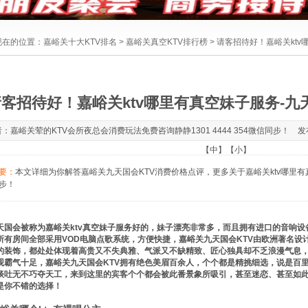
现在的位置：
嘉峪关十大KTV排名
>
嘉峪关真空KTV排行榜
> 请客招待好！嘉峪关kt
客招待好！嘉峪关ktv哪里有真空妹子服务-九
：嘉峪关荤的KTV会所夜总会消费玩法免费咨询静静1301 4444 354微信同步！ 发布于：2
【
中
】【
小
】
要：
本文详细为你解答嘉峪关九天国会KTV消费价格点评，更多关于嘉峪关ktv哪里有真空妹
步！
国会被称为嘉峪关ktv真空妹子服务好的，妹子漂亮非常多，而且拥有进口的音响设
所有房间全部采用VOD电脑点歌系统，方便快捷，嘉峪关九天国会KTV由欧洲著名设
的装饰，都处处体现着高贵又不失典雅、气派又不缺精致、匠心独具却不乏浪漫气息，
观霸气十足，嘉峪关九天国会KTV拥有绝色美眉百余人，个个都是精挑细选，说是百
谈吐无不巧夺天工，来到这里的宾客个个都会被此番景象所吸引，甚至迷恋、甚至如此
是你不错的选择！