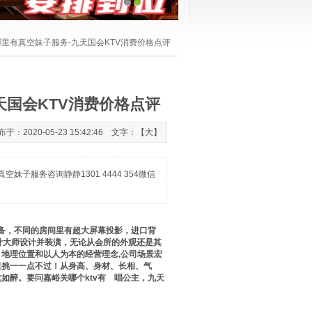
1
2
v哪里有真空妹子服务-九天国会KTV消费价格点评
天国会KTV消费价格点评
020-05-23 15:42:46 文字：【
大
】
子服务咨询静静1301 4444 354微信
备，不同的房间里有超大屏幕投影，进口背
计大师设计并装潢，无论从会所的外观还是其
地理位置和以人为本的经营理念,公司场景宏
里挑一一点不过！从身高、身材、长相、气
如醉。要问嘉峪关哪个ktv有
裸
唱公主，九天