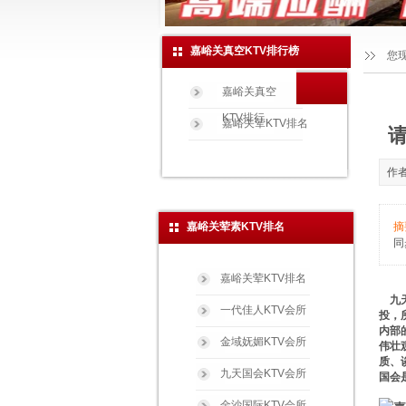
嘉峪关真空KTV排行榜
您
嘉峪关真空
KTV排行
嘉峪关荤KTV排名
请
作者
嘉峪关荤素KTV排名
摘
同
嘉峪关荤KTV排名
九天
一代佳人KTV会所
投，
内部
金域妩媚KTV会所
伟壮
质、
九天国会KTV会所
国会
金沙国际KTV会所