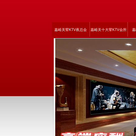
嘉峪关荤KTV夜总会
嘉峪关十大荤KTV会所
嘉