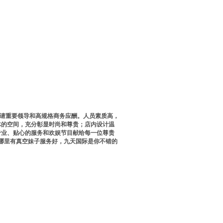
请重要领导和高规格商务应酬。人员素质高，
体的空间，充分彰显时尚和尊贵；店内设计温
专业、贴心的服务和欢娱节目献给每一位尊贵
v哪里有真空妹子服务好，九天国际是你不错的