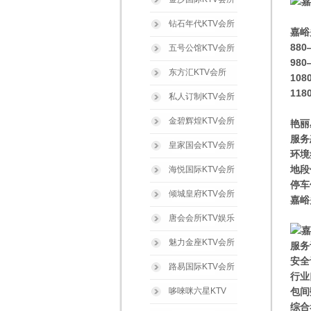
钻石年代KTV会所
嘉峪
88
五号公馆KTV会所
98
东方汇KTV会所
10
11
私人订制KTV会所
金碧辉煌KTV会所
艳丽
服务
皇家国会KTV会所
环境
地段
海悦国际KTV会所
停车
倾城皇府KTV会所
嘉峪
唐会会所KTV娱乐
魅力金座KTV会所
服务
安全
路易国际KTV会所
行业
哆唻咪六星KTV
包间
综合