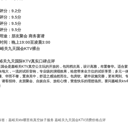
评分：9.2分
评分：9.5分
评分：9.5分
评分：9.5分
用途：朋友聚会 商务宴请
时间：晚上19:00至凌晨3:00
关九天国际KTV真实口碑点评
国会是嘉峪关KTV真空公主玩的开放的，包间档次高，设计高雅，布置奢华。适合宴
余地大，一流的试听音响，专业级的演唱效果，给您带来全方位的试听享受；多元一
漫、华而不奢，置身其中，舒适之感油然而生。包房软、硬件设施完善，更有周到、
、请客招待、友朋聚会、自娱自乐、放松心情，营造快乐的理想场所。要问嘉峪关kt
！
标签：
嘉峪关ktv哪里有真空妹子服务
嘉峪关九天国会KTV消费价格点评