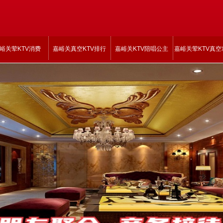
峪关荤KTV消费
嘉峪关真空KTV排行
嘉峪关KTV陪唱公主
嘉峪关荤KTV真空