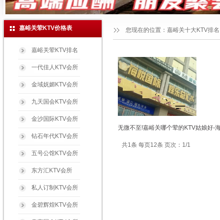
嘉峪关荤KTV价格表
您现在的位置：
嘉峪关十大KTV排名
嘉峪关荤KTV排名
一代佳人KTV会所
金域妩媚KTV会所
九天国会KTV会所
金沙国际KTV会所
无微不至!嘉峪关哪个荤的KTV姑娘好-
钻石年代KTV会所
共1条 每页12条 页次：1/1
五号公馆KTV会所
东方汇KTV会所
私人订制KTV会所
金碧辉煌KTV会所