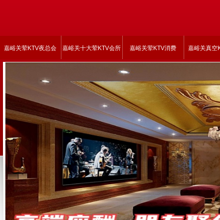
嘉峪关荤KTV夜总会
嘉峪关十大荤KTV会所
嘉峪关荤KTV消费
嘉峪关真空K