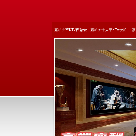
嘉峪关荤KTV夜总会
嘉峪关十大荤KTV会所
嘉