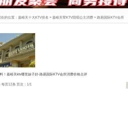
现在的位置：
嘉峪关十大KTV排名
>
嘉峪关荤KTV陪唱公主消费
>
路易国际KTV会所
料！嘉峪关ktv哪里妹子好-路易国际KTV会所消费价格点评
 每页12条 页次：1/1