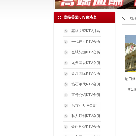
嘉峪关荤KTV价格表
您
嘉峪关荤KTV排名
一代佳人KTV会所
金域妩媚KTV会所
九天国会KTV会所
金沙国际KTV会所
热门爆
钻石年代KTV会所
共1条
五号公馆KTV会所
东方汇KTV会所
私人订制KTV会所
金碧辉煌KTV会所