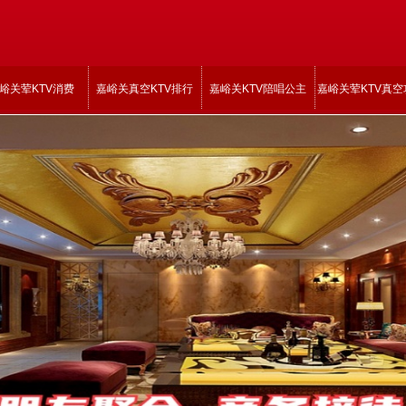
峪关荤KTV消费
嘉峪关真空KTV排行
嘉峪关KTV陪唱公主
嘉峪关荤KTV真空