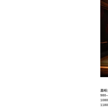
嘉峪
98
10
11