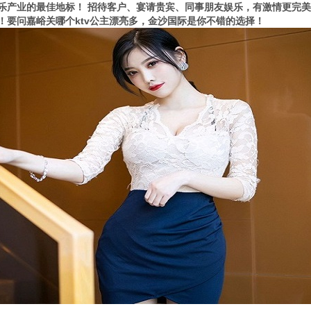
乐产业的最佳地标！ 招待客户、宴请贵宾、同事朋友娱乐，有激情更完美
！要问嘉峪关哪个ktv公主漂亮多，金沙国际是你不错的选择！