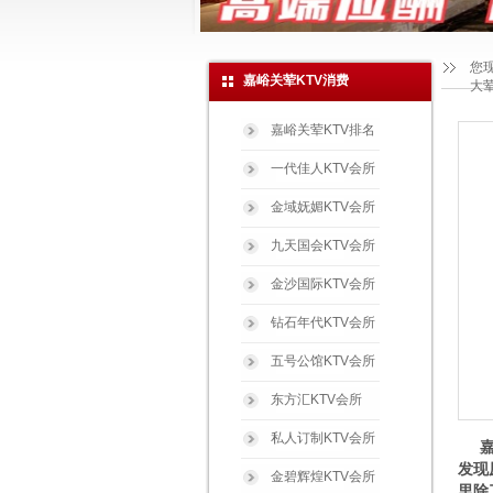
您
嘉峪关荤KTV消费
大
嘉峪关荤KTV排名
一代佳人KTV会所
金域妩媚KTV会所
九天国会KTV会所
金沙国际KTV会所
钻石年代KTV会所
五号公馆KTV会所
东方汇KTV会所
私人订制KTV会所
嘉峪
发现
金碧辉煌KTV会所
里除