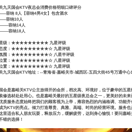
关九天国会KTV夜总会消费价格明细口碑评分
0——容纳 8人【容纳4男4女】包含酒水
0——容纳10人
80——容纳14人
80——容纳18人
星级​‌‌：★★★★★★★★★ 九星评级
态度：★★★★★★★★★☆ 九星评级
氛围：★★★★★★★★★☆ 八星半评级
位置：★★★★★★★★★☆ 八星评级
位置：★★★★★★★★★☆ 九星评级
关九天国会KTV地址：--青海省-嘉峪关市-城西区-五四大街45号万通中心
国会是嘉峪关KTV公主放得开的会所，档次高、环境好，位于豪华的五
装修选材处处用心。也是嘉峪关最好的五星级夜总会之一，更美好的未来已
优质服务态度始终把我们的顾客视为上帝，雍容热烈的内涵格调、功能齐
成为KTV的亮点。倾力打造尊贵、典雅、高端、时尚的经营环境。服务
这里适合私人朋友玩耍，释放压力，缓解疲劳，达到身心愉悦！要问嘉峪
不错的选择！