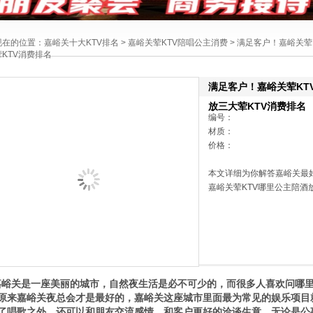
现在的位置：
嘉峪关十大KTV排名
>
嘉峪关荤KTV陪唱公主消费
> 满足客户！嘉峪关荤
荤KTV消费排名
满足客户！嘉峪关荤KT
放三大荤KTV消费排名
编号：
材质：
价格：
本文详细为你解答嘉峪关最
嘉峪关荤KTV哪里公主陪酒放得
关是一座美丽的城市，自然夜生活是必不可少的，而很多人喜欢问哪里
原来嘉峪关夜总会才是最好的，嘉峪关这座城市里面最为常见的娱乐项目
了唱歌之外，还可以和朋友交流感情、和客户更好的洽谈生意，无论是公