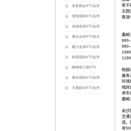
常不
皇家国会KTV会所
主陪
海悦国际KTV会所
夜场
倾城皇府KTV会所
嘉峪
唐会会所KTV娱乐
88
98
魅力金座KTV会所
10
路易国际KTV会所
11
哆唻咪六星KTV
艳丽
服务
紫金国际KTV会所
环境
地段
天籁娱乐KTV会所
停车
嘉峪
金沙
交通
流。
有5