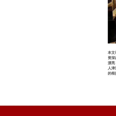
本文
资深
漂亮
人津
的根