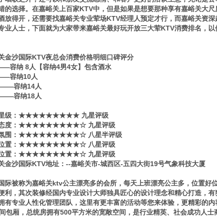
错的选择。在嘉峪关上百家KTV中，但是如果是想要那种享有嘉峪关大尺
酒放得开，还需要找嘉峪关专业荤场KTV经理人预定才行，而嘉峪关资深赵静13
专业人士，下面就为大家带来嘉峪关最好玩开放三大荤KTV消费排名，以
关金沙国际KTV夜总会消费价格明细口碑评分
0——容纳 8人【容纳4男4女】包含酒水
0——容纳10人
80——容纳14人
80——容纳18人
星级​‌‌：★★★★★★★★★ 九星评级
态度：★★★★★★★★★☆ 九星评级
氛围：★★★★★★★★★☆ 八星半评级
位置：★★★★★★★★★☆ 八星评级
位置：★★★★★★★★★☆ 九星评级
关金沙国际KTV地址：--嘉峪关市-城西区-五四大街19号气象科技大厦
国际被称为嘉峪关ktv公主漂亮多的会所，每天上班漂亮公主多，位置好
便利，其次装修经国内专业设计大师独具匠心的设计理念和精心打造，有
拥有专业人性化管理团队，这里有更丰富的活动等您来体验，更精彩的内
0间包厢，总统房拥有500平方米的宽敞空间，是行业精英、社会成功人