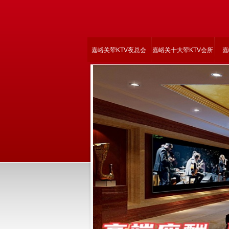
嘉峪关荤KTV夜总会
嘉峪关十大荤KTV会所
嘉