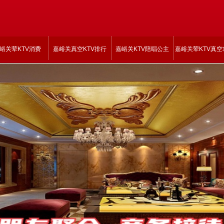
峪关荤KTV消费
嘉峪关真空KTV排行
嘉峪关KTV陪唱公主
嘉峪关荤KTV真空