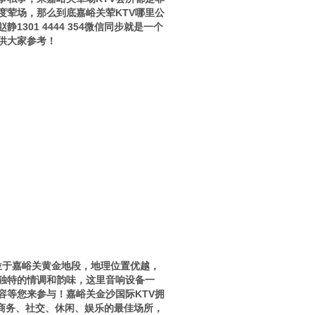
度荤场，那么到底嘉峪关荤KTV哪里公
01 4444 354微信同步就是一个
供大家参考！
位于嘉峪关黄金地段，地理位置优越，
独特的情调和韵味，这里音响设备一
容等您来参与！嘉峪关金沙国际KTV拥
士商务、社交、休闲、娱乐的最佳场所，