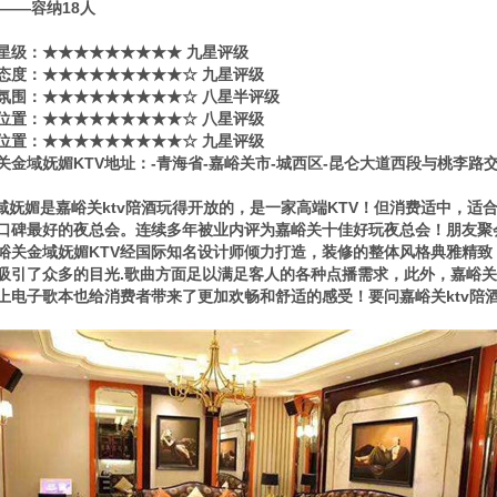
80——容纳18人
星级​‌‌：★★★★★★★★★ 九星评级
态度：★★★★★★★★★☆ 九星评级
氛围：★★★★★★★★★☆ 八星半评级
位置：★★★★★★★★★☆ 八星评级
位置：★★★★★★★★★☆ 九星评级
关金域妩媚KTV地址：-青海省-嘉峪关市-城西区-昆仑大道西段与桃李路
妩媚是嘉峪关ktv陪酒玩得开放的，是一家高端KTV！但消费适中，适
口碑最好的夜总会。连续多年被业内评为嘉峪关十佳好玩夜总会！朋友聚
峪关金域妩媚KTV经国际知名设计师倾力打造，装修的整体风格典雅精致
吸引了众多的目光.歌曲方面足以满足客人的各种点播需求，此外，嘉峪关
上电子歌本也给消费者带来了更加欢畅和舒适的感受！要问嘉峪关ktv陪