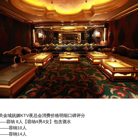
关金域妩媚KTV夜总会消费价格明细口碑评分
0——容纳 8人【容纳4男4女】包含酒水
80——容纳10人
80——容纳14人