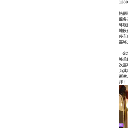
12
艳丽
服务
环境
地段
停车
嘉峪
金域
峪关
次嘉
为其
新掌
择！