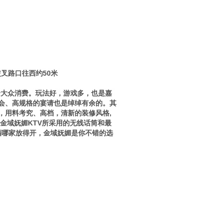
交叉路口往西约50米
合大众消费。玩法好，游戏多，也是嘉
会、高规格的宴请也是绰绰有余的。其
，用料考究、高档，清新的装修风格,
金域妩媚KTV所采用的无线话筒和最
酒哪家放得开，金域妩媚是你不错的选