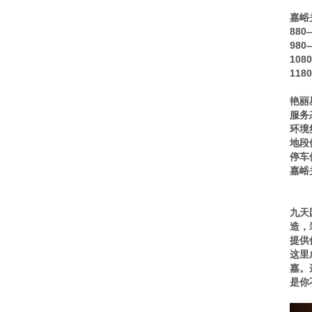
嘉峪
88
98
10
11
艳丽
服务
环境
地段
停车
嘉峪
九天
造，
提供
这里
嘉。
是你